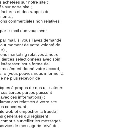
achetées sur notre site ;
s sur notre site ;
factures et des rappels de
ments ;
ons commerciales non relatives
 par e-mail que vous avez
par mail, si vous l’avez demandé
tout moment de votre volonté de
r) ;
ns marketing relatives à notre
s tierces sélectionnées avec soin
 intéresser, sous forme de
expressément donné votre accord,
laire (vous pouvez nous informer à
e ne plus recevoir de
tiques à propos de nos utilisateurs
 ces tierces parties puissent
el avec ces informations) ;
lamations relatives à votre site
us concernant ;
site web et empêcher la fraude ;
ons générales qui régissent
(y compris surveiller les messages
 service de messagerie privé de