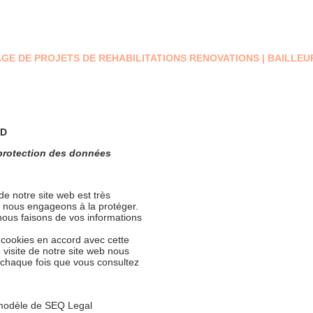
Accessibilité PMR
Installations sportives
Plan Pluriannuel de Trav
OTAGE DE PROJETS DE REHABILITATIONS RENOVATIONS | BAILLE
PD
 protection des données
 de notre site web est très
s nous engageons à la protéger.
 nous faisons de vos informations
e cookies en accord avec cette
e visite de notre site web nous
à chaque fois que vous consultez
 modèle de SEQ Legal