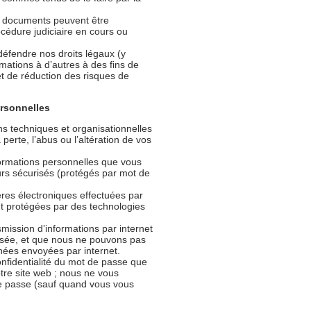
s documents peuvent être
océdure judiciaire en cours ou
 défendre nos droits légaux (y
rmations à d’autres à des fins de
t de réduction des risques de
ersonnelles
s techniques et organisationnelles
erte, l’abus ou l’altération de vos
formations personnelles que vous
urs sécurisés (protégés par mot de
ères électroniques effectuées par
ont protégées par des technologies
mission d’informations par internet
isée, et que nous ne pouvons pas
nnées envoyées par internet.
nfidentialité du mot de passe que
otre site web ; nous ne vous
 passe (sauf quand vous vous