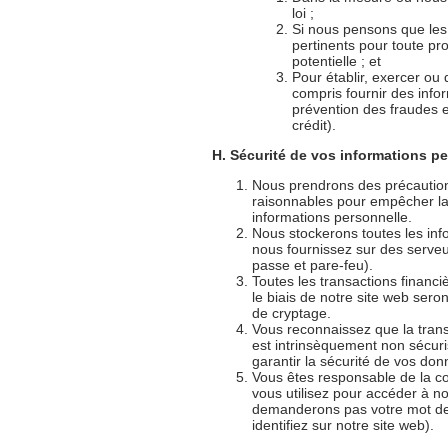
loi ;
Si nous pensons que le
pertinents pour toute pr
potentielle ; et
Pour établir, exercer ou
compris fournir des info
prévention des fraudes e
crédit).
H. Sécurité de vos informations p
Nous prendrons des précaution
raisonnables pour empêcher la p
informations personnelle.
Nous stockerons toutes les in
nous fournissez sur des serve
passe et pare-feu).
Toutes les transactions financi
le biais de notre site web ser
de cryptage.
Vous reconnaissez que la trans
est intrinsèquement non sécur
garantir la sécurité de vos do
Vous êtes responsable de la co
vous utilisez pour accéder à n
demanderons pas votre mot de
identifiez sur notre site web).