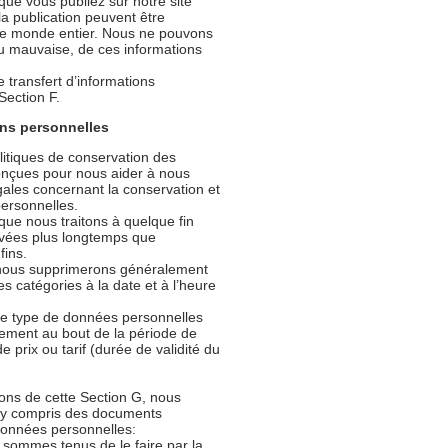
que vous publiez sur notre site
a publication peuvent être
s le monde entier. Nous ne pouvons
ou mauvaise, de ces informations
transfert d’informations
Section F.
ons personnelles
litiques de conservation des
onçues pour nous aider à nous
gales concernant la conservation et
personnelles.
que nous traitons à quelque fin
rvées plus longtemps que
fins.
, nous supprimerons généralement
s catégories à la date et à l’heure
e type de données personnelles
ement au bout de la période de
 prix ou tarif (durée de validité du
ions de cette Section G, nous
(y compris des documents
données personnelles:
sommes tenus de le faire par la