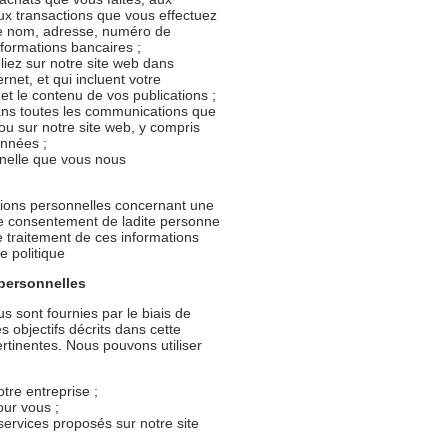
aux transactions que vous effectuez
otre nom, adresse, numéro de
nformations bancaires ;
iez sur notre site web dans
ernet, et qui incluent votre
l et le contenu de vos publications ;
ns toutes les communications que
u sur notre site web, y compris
onnées ;
nnelle que vous nous
tions personnelles concernant une
le consentement de ladite personne
le traitement de ces informations
e politique
 personnelles
s sont fournies par le biais de
s objectifs décrits dans cette
ertinentes. Nous pouvons utiliser
tre entreprise ;
our vous ;
 services proposés sur notre site