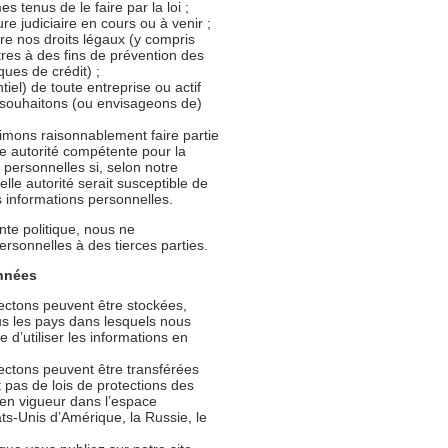
tenus de le faire par la loi ;
e judiciaire en cours ou à venir ;
re nos droits légaux (y compris
tres à des fins de prévention des
ques de crédit) ;
iel) de toute entreprise ou actif
souhaitons (ou envisageons de)
imons raisonnablement faire partie
re autorité compétente pour la
 personnelles si, selon notre
telle autorité serait susceptible de
 informations personnelles.
nte politique, nous ne
rsonnelles à des tierces parties.
onnées
ectons peuvent être stockées,
ous les pays dans lesquels nous
 d’utiliser les informations en
ectons peuvent être transférées
 pas de lois de protections des
 en vigueur dans l’espace
s-Unis d’Amérique, la Russie, le