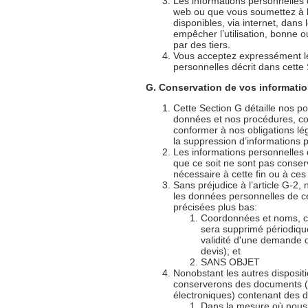
Les informations personnelles 
web ou que vous soumettez à l
disponibles, via internet, dan
empêcher l’utilisation, bonne 
par des tiers.
Vous acceptez expressément le 
personnelles décrit dans cette 
G. Conservation de vos informati
Cette Section G détaille nos po
données et nos procédures, c
conformer à nos obligations lé
la suppression d’informations 
Les informations personnelles 
que ce soit ne sont pas conse
nécessaire à cette fin ou à ces 
Sans préjudice à l’article G-2
les données personnelles de ce
précisées plus bas:
Coordonnées et noms, c
sera supprimé périodiqu
validité d'une demande de
devis); et
SANS OBJET
Nonobstant les autres disposit
conserverons des documents 
électroniques) contenant des 
Dans la mesure où nous 